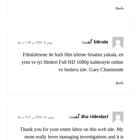
پاسخ
bitcoin
گفت:
ژوئن 8, 2024 در 5:08 ب.ظ
Filmizlesene ile hızlı film izleme fırsatını yakala, en
yeni ve iyi filmleri Full HD 1080p kalitesiyle online
ve bedava izle. Gary Chiarmonte
پاسخ
ifsa videolari
گفت:
ژوئن 12, 2024 در 8:27 ب.ظ
Thank you for your entire labor on this web site. My
mom really loves managing investigations and it is