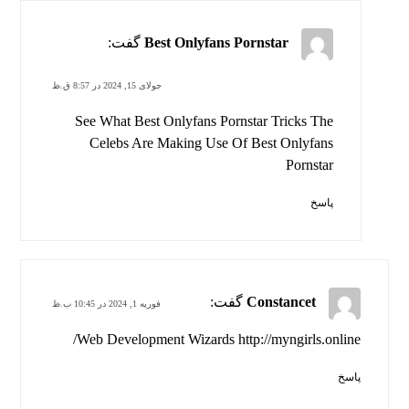
Best Onlyfans Pornstar
گفت:
جولای 15, 2024 در 8:57 ق.ظ
See What Best Onlyfans Pornstar Tricks The
Celebs Are Making Use Of
Best Onlyfans
Pornstar
پاسخ
Constancet
گفت:
فوریه 1, 2024 در 10:45 ب.ظ
Web Development Wizards
http://myngirls.online/
پاسخ