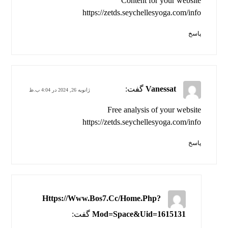
Content for your website
https://zetds.seychellesyoga.com/info
پاسخ
Vanessat
گفت:
ژانویه 26, 2024 در 4:04 ب.ظ
Free analysis of your website
https://zetds.seychellesyoga.com/info
پاسخ
Https://Www.Bos7.Cc/Home.Php?
Mod=Space&Uid=1615131
گفت: