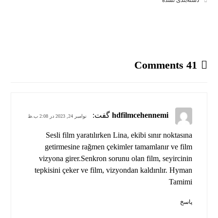
دسته‌بندی نشده
41 Comments
hdfilmcehennemi
گفت:
نوامبر 24, 2023 در 2:08 ب.ظ
Sesli film yaratılırken Lina, ekibi sınır noktasına
getirmesine rağmen çekimler tamamlanır ve film
vizyona girer.Senkron sorunu olan film, seyircinin
tepkisini çeker ve film, vizyondan kaldırılır. Hyman
Tamimi
پاسخ