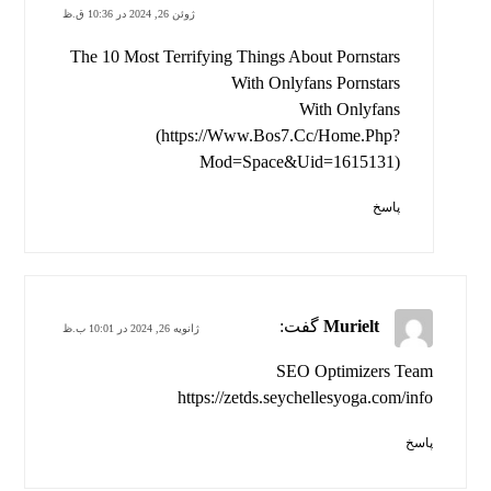
ژوئن 26, 2024 در 10:36 ق.ظ
The 10 Most Terrifying Things About Pornstars
With Onlyfans Pornstars
With Onlyfans
(
https://Www.Bos7.Cc/Home.Php?
Mod=Space&Uid=1615131
)
پاسخ
Murielt
گفت:
ژانویه 26, 2024 در 10:01 ب.ظ
SEO Optimizers Team
https://zetds.seychellesyoga.com/info
پاسخ