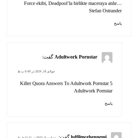
Force ekibi, Deadpool’la birlikte maceraya atılır…
Stefan Ostrander
پاسخ
Adultwork Pornstar
گفت:
جولای 18, 2024 در 6:49 ب.ظ
5 Killer Quora Answers To Adultwork Pornstar
Adultwork Pornstar
پاسخ
hdfilmcehennemi
گفت:
دسامبر 9, 2023 در 11:11 ق.ظ