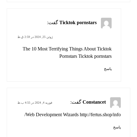
Ticktok pornstars
گفت:
ژوئن 25, 2024 در 2:59 ق.ظ
The 10 Most Terrifying Things About Ticktok
Pornstars
Ticktok pornstars
پاسخ
Constancet
گفت:
فوریه 4, 2024 در 4:55 ب.ظ
Web Development Wizards
http://fertus.shop/info/
پاسخ