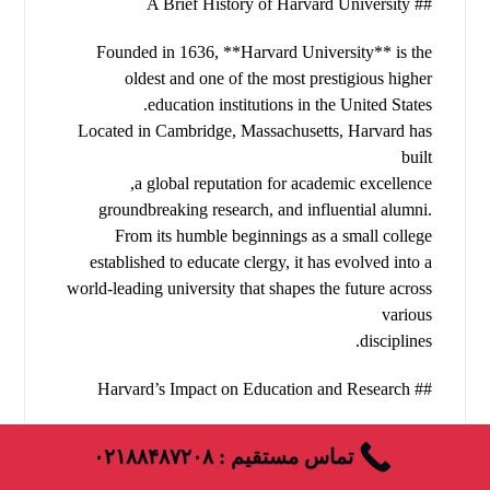
## A Brief History of Harvard University
Founded in 1636, **Harvard University** is the
oldest and one of the most prestigious higher
education institutions in the United States.
Located in Cambridge, Massachusetts, Harvard has
built
a global reputation for academic excellence,
groundbreaking research, and influential alumni.
From its humble beginnings as a small college
established to educate clergy, it has evolved into a
world-leading university that shapes the future across
various
disciplines.
## Harvard’s Impact on Education and Research
Harvard is synonymous with **innovation and
تماس مستقیم : ۰۲۱۸۸۴۸۷۲۰۸
intellectual leadership**.
The university boasts: