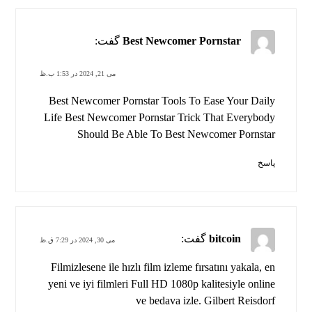
Best Newcomer Pornstar
گفت:
می 21, 2024 در 1:53 ب.ظ
Best Newcomer Pornstar Tools To Ease Your Daily
Life Best Newcomer Pornstar Trick That Everybody
Should Be Able To
Best Newcomer Pornstar
پاسخ
bitcoin
گفت:
می 30, 2024 در 7:29 ق.ظ
Filmizlesene ile hızlı film izleme fırsatını yakala, en
yeni ve iyi filmleri Full HD 1080p kalitesiyle online
ve bedava izle. Gilbert Reisdorf