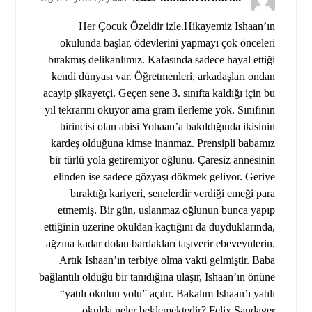
Her Çocuk Özeldir izle.Hikayemiz Ishaan’ın
okulunda başlar, ödevlerini yapmayı çok önceleri
bırakmış delikanlımız. Kafasında sadece hayal ettiği
kendi dünyası var. Öğretmenleri, arkadaşları ondan
acayip şikayetçi. Geçen sene 3. sınıfta kaldığı için bu
yıl tekrarını okuyor ama gram ilerleme yok. Sınıfının
birincisi olan abisi Yohaan’a bakıldığında ikisinin
kardeş olduğuna kimse inanmaz. Prensipli babamız
bir türlü yola getiremiyor oğlunu. Çaresiz annesinin
elinden ise sadece gözyaşı dökmek geliyor. Geriye
bıraktığı kariyeri, senelerdir verdiği emeği para
etmemiş. Bir gün, uslanmaz oğlunun bunca yapıp
ettiğinin üzerine okuldan kaçtığını da duyduklarında,
ağzına kadar dolan bardakları taşıverir ebeveynlerin.
Artık Ishaan’ın terbiye olma vakti gelmiştir. Baba
bağlantılı olduğu bir tanıdığına ulaşır, Ishaan’ın önüne
“yatılı okulun yolu” açılır. Bakalım Ishaan’ı yatılı
okulda neler beklemektedir? Felix Sandager