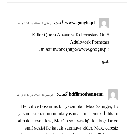
www.google.pl
گفت:
جولای 9, 2024 در 3:51 ق.ظ
5 Killer Quora Answers To Pornstars On
Adultwork Pornstars
On adultwork (
http://www.google.pl
)
پاسخ
hdfilmcehennemi
گفت:
نوامبر 25, 2023 در 5:45 ق.ظ
Bencil ve boşanmış bir yazar olan Max Salinger, 15
yaşındaki kızının onunla yaşamasını istemez. İntikam
almak isteyen kızı, Max’in son yazdığı kitabı çalar ve
sınıf gezisi ile kayak yapmaya gider. Max, çaresiz