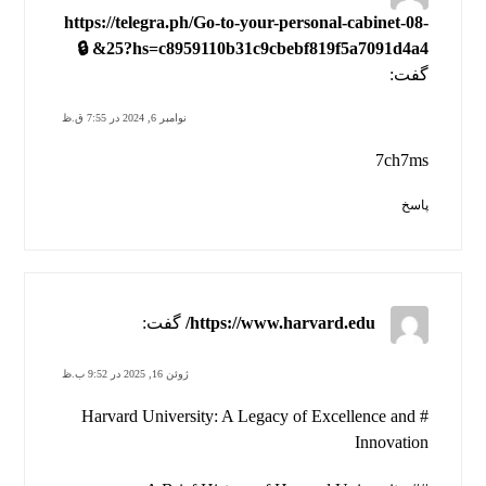
https://telegra.ph/Go-to-your-personal-cabinet-08-
25?hs=c8959110b31c9cbebf819f5a7091d4a4& 🔒
گفت:
نوامبر 6, 2024 در 7:55 ق.ظ
7ch7ms
پاسخ
https://www.harvard.edu/
گفت:
ژوئن 16, 2025 در 9:52 ب.ظ
# Harvard University: A Legacy of Excellence and
Innovation