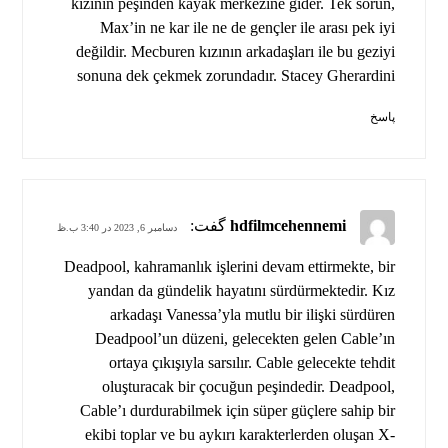
kızının peşinden kayak merkezine gider. Tek sorun,
Max’in ne kar ile ne de gençler ile arası pek iyi
değildir. Mecburen kızının arkadaşları ile bu geziyi
sonuna dek çekmek zorundadır. Stacey Gherardini
پاسخ
hdfilmcehennemi
گفت:
دسامبر 6, 2023 در 3:40 ب.ظ
Deadpool, kahramanlık işlerini devam ettirmekte, bir
yandan da gündelik hayatını sürdürmektedir. Kız
arkadaşı Vanessa’yla mutlu bir ilişki sürdüren
Deadpool’un düzeni, gelecekten gelen Cable’ın
ortaya çıkışıyla sarsılır. Cable gelecekte tehdit
oluşturacak bir çocuğun peşindedir. Deadpool,
Cable’ı durdurabilmek için süper güçlere sahip bir
ekibi toplar ve bu aykırı karakterlerden oluşan X-