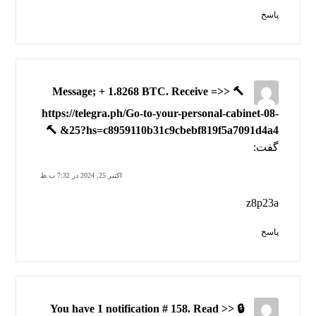
پاسخ
🔨 Message; + 1.8268 BTC. Receive =>>
https://telegra.ph/Go-to-your-personal-cabinet-08-
25?hs=c8959110b31c9cbebf819f5a7091d4a4& 🔨
گفت:
اکتبر 25, 2024 در 7:32 ب.ظ
z8p23a
پاسخ
🔒 You have 1 notification # 158. Read >>