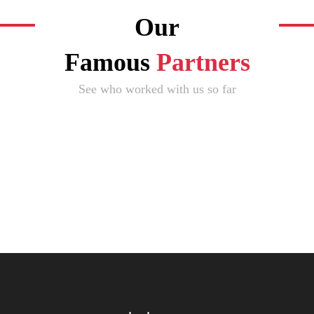
Our
Famous
Partners
See who worked with us so far