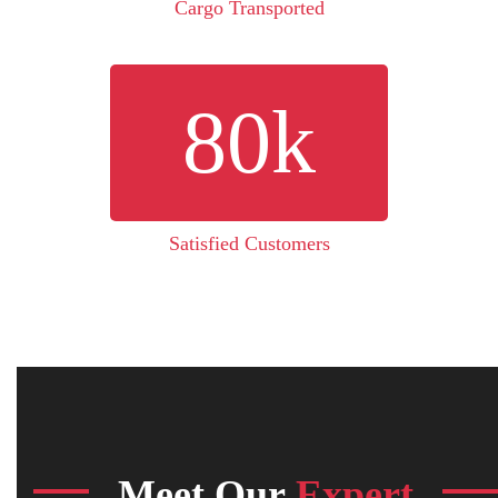
Cargo Transported
80
k
Satisfied Customers
Meet Our
Expert